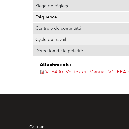
Plage de réglage
Fréquence
Contrôle de continuité
Cycle de travail
Détection de la polarité
Attachments:
VT6400_Volttester_Manual_V1_FRA.
Footer menu
Contact