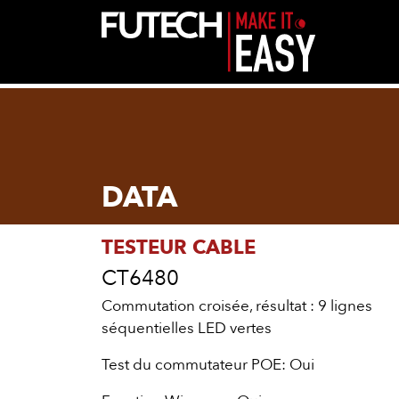
DATA
TESTEUR CABLE
CT6480
Commutation croisée, résultat : 9 lignes
séquentielles LED vertes
Test du commutateur POE: Oui