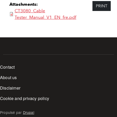
Attachments:
PRINT
CT3080_Cable
Tester_Manual_V1_EN_fre.pdf
Footer menu
Contact
About us
Disclaimer
Cookie and privacy policy
Propulsé par
Drupal