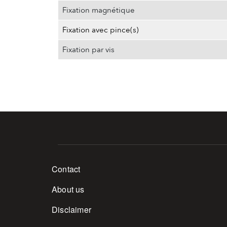
Fixation magnétique
Fixation avec pince(s)
Fixation par vis
Footer menu
Contact
About us
Disclaimer