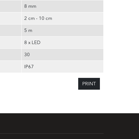
8 mm
2 cm - 10 cm
5 m
8 x LED
30
IP67
PRINT