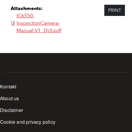
Attachments:
PRINT
IC6550-
InspectionCamera-
Manual-V1_DUI.pdf
Footer menu
Kontakt
About us
Disclaimer
Cookie and privacy policy