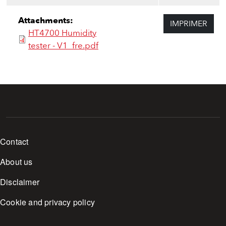
Attachments:
IMPRIMER
HT4700 Humidity
tester - V1_fre.pdf
Footer menu
Contact
About us
Disclaimer
Cookie and privacy policy